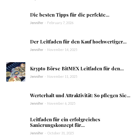
Die besten Tipps für die perfekte...
Jennifer
-
February 7, 2026
Der Leitfaden für den Kauf hochwertiger...
Jennifer
-
November 14, 2025
Krypto Börse BitMEX Leitfaden für den...
Jennifer
-
November 11, 2025
Werterhalt und Attraktivität: So pflegen Sie...
Jennifer
-
November 6, 2025
Leitfaden für ein erfolgreiches
Sanierungskonzept für...
Jennifer
-
October 31, 2025