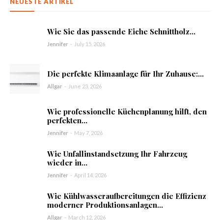
NEUESTE ARTIKEL
Wie Sie das passende Eiche Schnittholz...
Jennifer
-
July 15, 2026
Die perfekte Klimaanlage für Ihr Zuhause:...
Allgar
-
June 23, 2026
Wie professionelle Küchenplanung hilft, den
perfekten...
Jennifer
-
May 7, 2026
Wie Unfallinstandsetzung Ihr Fahrzeug
wieder in...
Jennifer
-
April 14, 2026
Wie Kühlwasseraufbereitungen die Effizienz
moderner Produktionsanlagen...
Allgar
-
March 12, 2026