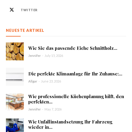
TWITTER
NEUESTE ARTIKEL
Wie Sie das passende Eiche Schnittholz...
Jennifer
-
July 15, 2026
Die perfekte Klimaanlage für Ihr Zuhause:...
Allgar
-
June 23, 2026
Wie professionelle Küchenplanung hilft, den
perfekten...
Jennifer
-
May 7, 2026
Wie Unfallinstandsetzung Ihr Fahrzeug
wieder in...