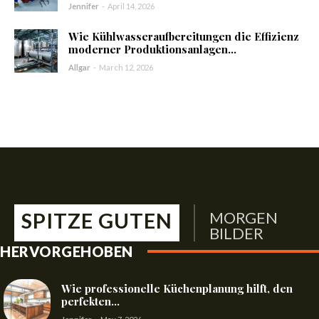
Jennifer
-
April 14, 2026
Wie Kühlwasseraufbereitungen die Effizienz
moderner Produktionsanlagen...
Allgar
-
March 12, 2026
SPITZE GUTEN
MORGEN
BILDER
HERVORGEHOBEN
Wie professionelle Küchenplanung hilft, den
perfekten...